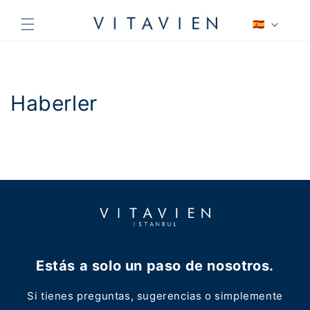
Ir
directamente
I
🇪🇸
al contenido
d
i
o
m
Haberler
a
Estás a solo un paso de nosotros.
Si tienes preguntas, sugerencias o simplemente