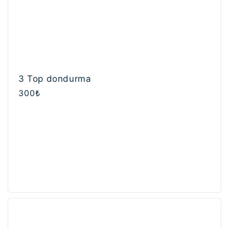
3 Top dondurma
Normal
300₺
fiyat