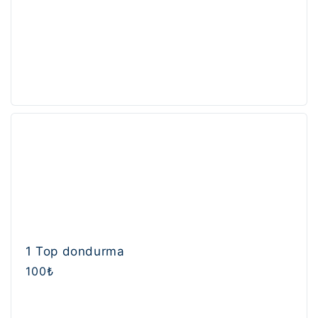
1 Top dondurma
Normal
100₺
fiyat