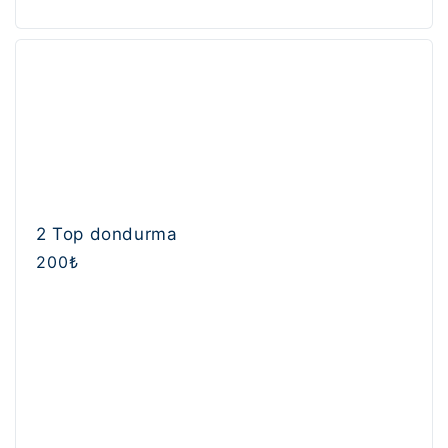
2 Top dondurma
Normal
200₺
fiyat