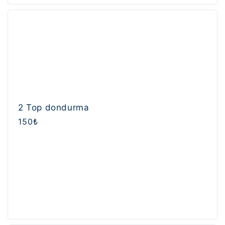
2 Top dondurma
Normal
150₺
fiyat