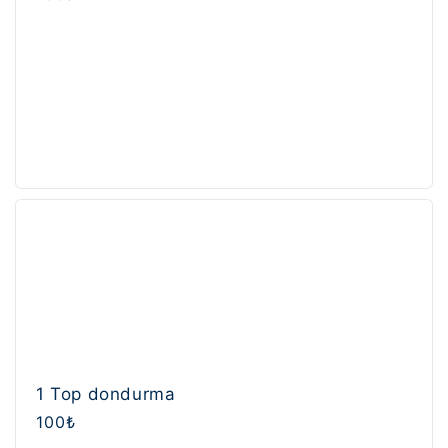
n
fiyat
:
1 Top dondurma
Normal
100₺
fiyat