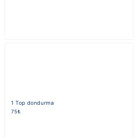
1 Top dondurma
Normal
75₺
fiyat