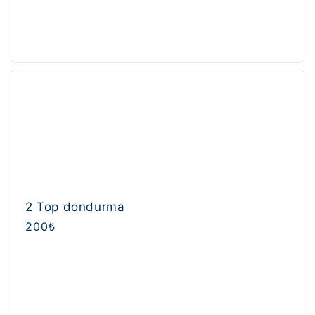
2 Top dondurma
Normal
200₺
fiyat