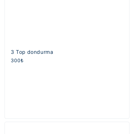
3 Top dondurma
Normal
300₺
fiyat