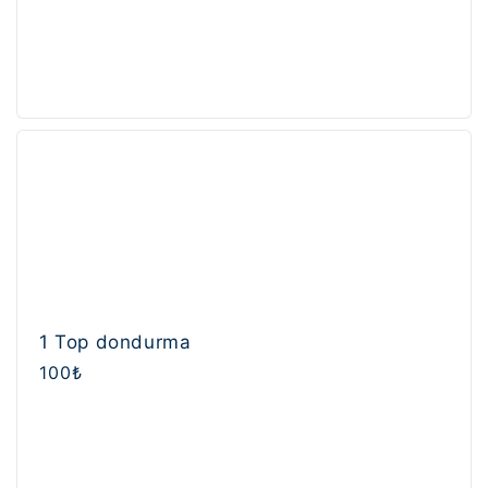
1 Top dondurma
Normal
100₺
fiyat