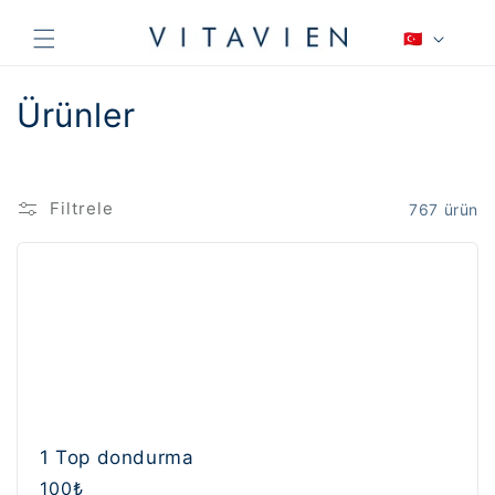
İçeriğe
D
atla
🇹🇷
i
l
K
Ürünler
o
l
Filtrele
767 ürün
e
k
s
i
y
o
1 Top dondurma
Normal
100₺