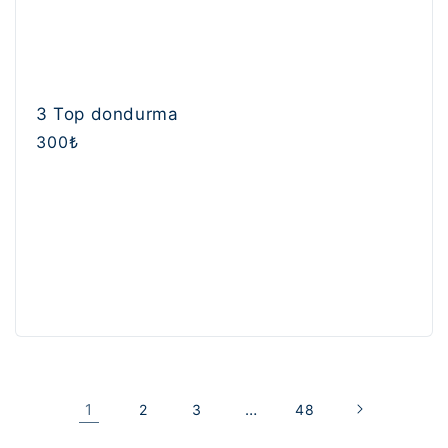
3 Top dondurma
Normal
300₺
fiyat
1
…
2
3
48