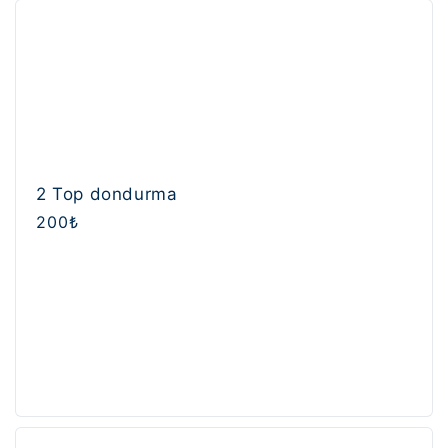
2 Top dondurma
Normal
200₺
fiyat