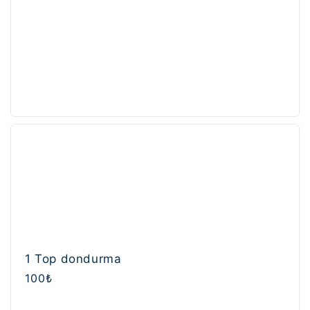
1 Top dondurma
Normal
100₺
fiyat