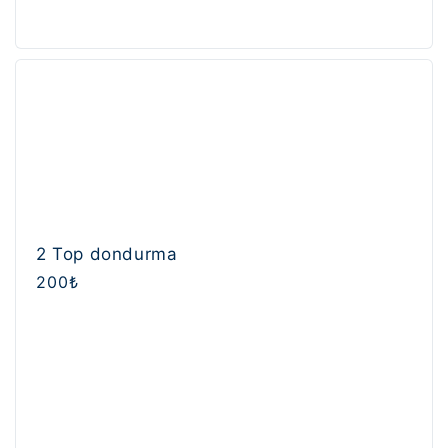
2 Top dondurma
Normal
200₺
fiyat