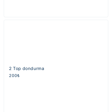
2 Top dondurma
Normal
200₺
fiyat