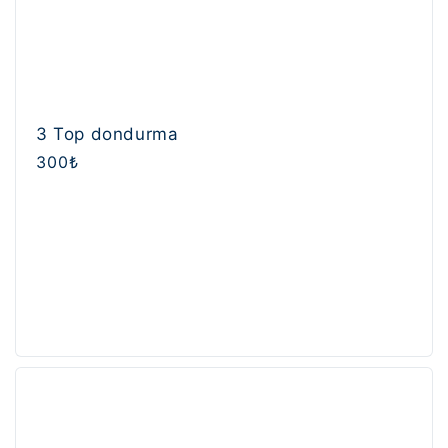
3 Top dondurma
Normal
300₺
fiyat