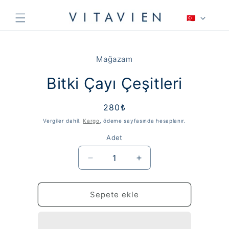
İçeriğe
D
atla
🇹🇷
i
l
Ürün
bilgisine
Mağazam
atla
Bitki Çayı Çeşitleri
Normal
280₺
fiyat
Vergiler dahil.
Kargo
, ödeme sayfasında hesaplanır.
Adet
Bitki
Bitki
Çayı
Çayı
Çeşitleri
Çeşitleri
için
için
Sepete ekle
adedi
adedi
azaltın
artırın