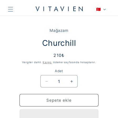
İçeriğe
D
atla
🇹🇷
i
l
Ürün
bilgisine
Mağazam
atla
Churchill
Normal
210₺
fiyat
Vergiler dahil.
Kargo
, ödeme sayfasında hesaplanır.
Adet
Churchill
Churchill
için
için
adedi
adedi
azaltın
artırın
Sepete ekle