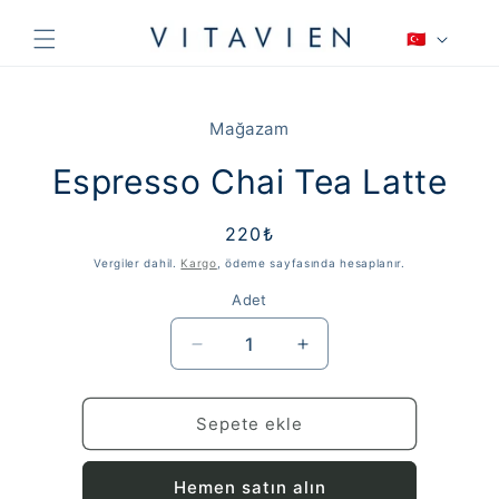
İçeriğe
D
atla
🇹🇷
i
l
Ürün
bilgisine
Mağazam
atla
Espresso Chai Tea Latte
Normal
220₺
fiyat
Vergiler dahil.
Kargo
, ödeme sayfasında hesaplanır.
Adet
Espresso
Espresso
Chai
Chai
Tea
Tea
Latte
Latte
Sepete ekle
için
için
adedi
adedi
Hemen satın alın
azaltın
artırın