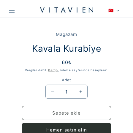
İçeriğe
D
atla
🇹🇷
i
l
Ürün
bilgisine
Mağazam
atla
Kavala Kurabiye
Normal
60₺
fiyat
Vergiler dahil.
Kargo
, ödeme sayfasında hesaplanır.
Adet
Kavala
Kavala
Kurabiye
Kurabiye
için
için
adedi
adedi
Sepete ekle
azaltın
artırın
Hemen satın alın