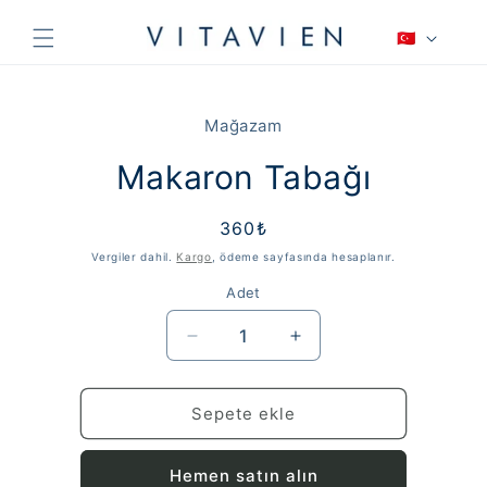
İçeriğe
D
atla
🇹🇷
i
l
Ürün
bilgisine
Mağazam
atla
Makaron Tabağı
Normal
360₺
fiyat
Vergiler dahil.
Kargo
, ödeme sayfasında hesaplanır.
Adet
Makaron
Makaron
Tabağı
Tabağı
için
için
adedi
adedi
Sepete ekle
azaltın
artırın
Hemen satın alın