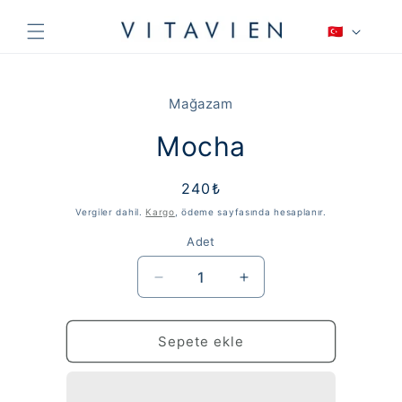
İçeriğe
D
atla
🇹🇷
i
l
Ürün
bilgisine
Mağazam
atla
Mocha
Normal
240₺
fiyat
Vergiler dahil.
Kargo
, ödeme sayfasında hesaplanır.
Adet
Mocha
Mocha
için
için
adedi
adedi
azaltın
artırın
Sepete ekle