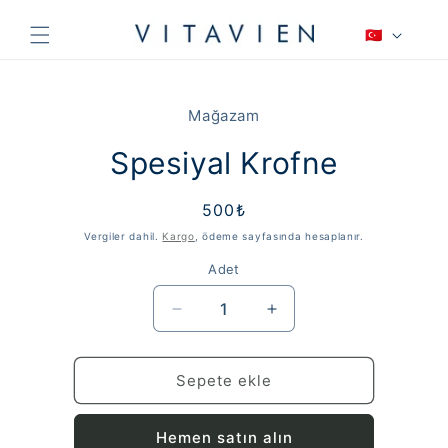
İçeriğe
D
atla
🇹🇷
i
l
Ürün
bilgisine
Mağazam
atla
Spesiyal Krofne
Normal
500₺
fiyat
Vergiler dahil.
Kargo
, ödeme sayfasında hesaplanır.
Adet
Spesiyal
Spesiyal
Krofne
Krofne
için
için
adedi
adedi
Sepete ekle
azaltın
artırın
Hemen satın alın