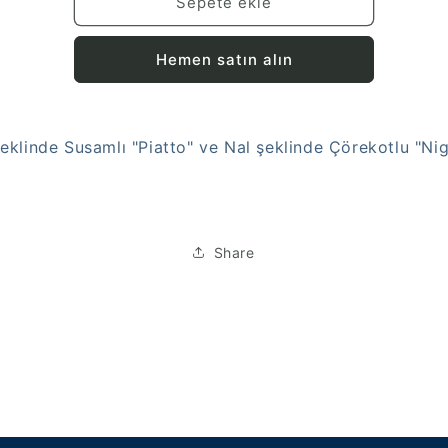
adedi
adedi
Sepete ekle
azaltın
artırın
Hemen satın alın
eklinde Susamlı "Piatto" ve Nal şeklinde Çörekotlu "Nig
Share