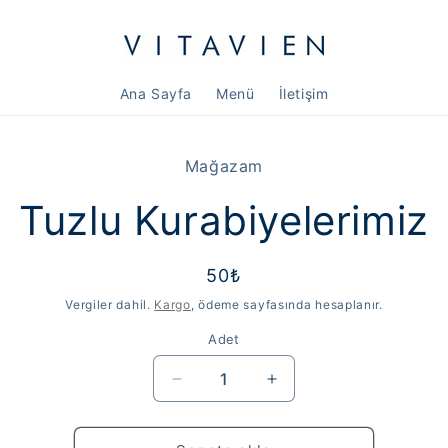
Ana Sayfa
Menü
İletişim
n
Mağazam
isine
Tuzlu Kurabiyelerimiz
Normal
50₺
fiyat
Vergiler dahil.
Kargo
, ödeme sayfasında hesaplanır.
Adet
Tuzlu
Tuzlu
Kurabiyelerimiz
Kurabiyelerimiz
için
için