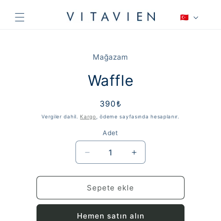
İçeriğe
D
atla
🇹🇷
i
l
Ürün
bilgisine
Mağazam
atla
Waffle
Normal
390₺
fiyat
Vergiler dahil.
Kargo
, ödeme sayfasında hesaplanır.
Adet
Waffle
Waffle
için
için
adedi
adedi
azaltın
artırın
Sepete ekle
Hemen satın alın